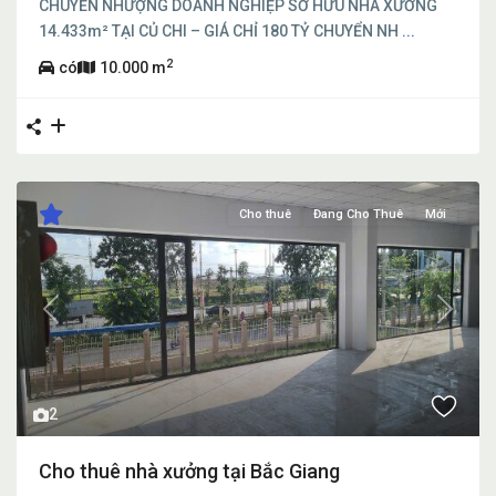
CHUYỂN NHƯỢNG DOANH NGHIỆP SỞ HỮU NHÀ XƯỞNG
14.433m² TẠI CỦ CHI – GIÁ CHỈ 180 TỶ CHUYỂN NH
...
2
có
10.000 m
Cho thuê
Đang Cho Thuê
Mới
Previous
Next
2
Cho thuê nhà xưởng tại Bắc Giang