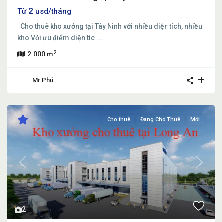
2
Từ
usd/tháng
Cho thuê kho xưởng tại Tây Ninh với nhiều diện tích, nhiều
kho Với ưu điểm diện tíc
...
2
2.000 m
Mr Phú
Cho thuê
Đang Cho Thuê
Mới
Previous
Next
2