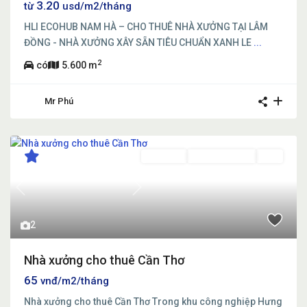
3.20
từ
usd/m2/tháng
HLI ECOHUB NAM HÀ – CHO THUÊ NHÀ XƯỞNG TẠI LÂM
ĐỒNG - NHÀ XƯỞNG XÂY SẴN TIÊU CHUẨN XANH LE
...
2
có
5.600 m
Mr Phú
Cho thuê
Đang Cho Thuê
Mới
Previous
Next
2
Nhà xưởng cho thuê Cần Thơ
65
vnđ/m2/tháng
Nhà xưởng cho thuê Cần Thơ Trong khu công nghiệp Hưng