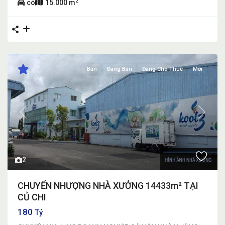
2
có
15.000 m
Bán
Đang Bán
Đang Cho Thuê
Mới
Previous
Next
2
CHUYỂN NHƯỢNG NHÀ XƯỞNG 14433m² TẠI
CỦ CHI
180
Tỷ