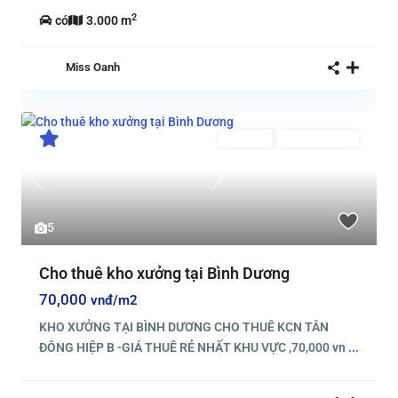
2
có
3.000 m
Miss Oanh
Cho thuê
Đang Cho Thuê
Previous
Next
5
Cho thuê kho xưởng tại Bình Dương
70,000
vnđ/m2
KHO XƯỞNG TẠI BÌNH DƯƠNG CHO THUÊ KCN TÂN
ĐÔNG HIỆP B -GIÁ THUÊ RẺ NHẤT KHU VỰC ,70,000 vn
...