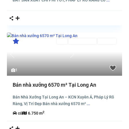
ĐẤT SẢN XUẤT CHI PHÍ TỐT, PHÁP LÝ RÕ RÀNG Cơ
...
Bán
Đã Qua Sử Dụng
Đang Bán
Previous
Next
1
Bán nhà xưởng 6570 m² Tại Long An
Bán Nhà Xưởng Tại Long An – KCN Xuyên Á, Pháp Lý Rõ
Ràng, Vị Trí Đẹp Bán nhà xưởng 6570 m²
...
2
có
6.750 m