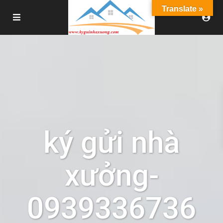
Translate »
ký gửi nhà
xưởng-
0939336736