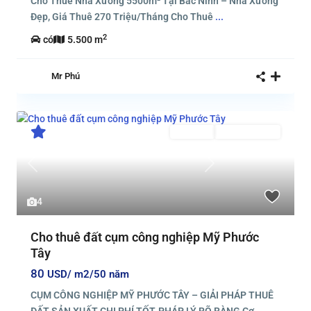
Cho Thuê Nhà Xưởng 5500m² Tại Bắc Ninh – Nhà Xưởng
Đẹp, Giá Thuê 270 Triệu/Tháng Cho Thuê
...
2
có
5.500 m
Mr Phú
Cho thuê
Đang Cho Thuê
Previous
Next
4
Cho thuê đất cụm công nghiệp Mỹ Phước
Tây
80
USD/ m2/50 năm
CỤM CÔNG NGHIỆP MỸ PHƯỚC TÂY – GIẢI PHÁP THUÊ