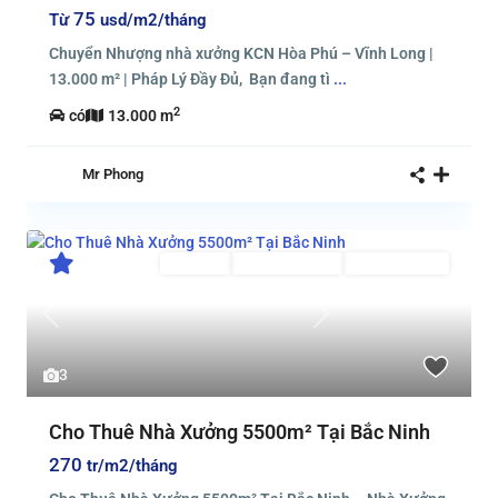
75
Từ
usd/m2/tháng
Chuyển Nhượng nhà xưởng KCN Hòa Phú – Vĩnh Long |
13.000 m² | Pháp Lý Đầy Đủ, Bạn đang tì
...
2
có
13.000 m
Mr Phong
Cho thuê
Đã Qua Sử Dụng
Đang Cho Thuê
Previous
Next
3
Cho Thuê Nhà Xưởng 5500m² Tại Bắc Ninh
270
tr/m2/tháng