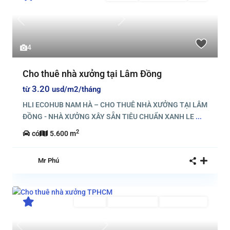
Previous
Next
4
Cho thuê nhà xưởng tại Lâm Đồng
3.20
từ
usd/m2/tháng
HLI ECOHUB NAM HÀ – CHO THUÊ NHÀ XƯỞNG TẠI LÂM
ĐỒNG - NHÀ XƯỞNG XÂY SẴN TIÊU CHUẨN XANH LE
...
2
có
5.600 m
Mr Phú
Cho thuê
Đã Qua Sử Dụng
Đang Cho Thuê
Previous
Next