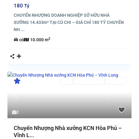
180
Tỷ
CHUYỂN NHƯỢNG DOANH NGHIỆP SỞ HỮU NHÀ
XƯỞNG 14.433m² TẠI CỦ CHI – GIÁ CHỈ 180 TỶ CHUYỂN
NH
...
2
có
10.000 m
Bán
Đã Qua Sử Dụng
Đang Bán
Previous
Next
2
Chuyển Nhượng Nhà xưởng KCN Hòa Phú –
Vĩnh L...