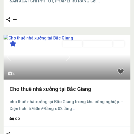
SẢN XUẤT CHI PHÍ TỐT, PHÁP LÝ RÕ RÀNG Cơ
...
Cho thuê
Đang Cho Thuê
Mới
Previous
Next
2
Cho thuê nhà xưởng tại Bắc Giang
cho thuê nhà xưởng tại Bắc Giang trong khu công nghiệp. -
Diện tích: 5760m²/tầng x 02 tầng
...
có