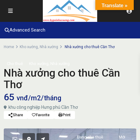
Translate »
Advanced Search
Home
Kho xưởng
,
Nhà xưởng
Nhà xưởng cho thuê Cần Thơ
,
Cho thuê
Kho xưởng
Nhà xưởng
Nhà xưởng cho thuê Cần
Thơ
65
vnđ/m2/tháng
khu công nghiệp Hưng phú Cần Thơ
Share
Favorite
Print
Đang cho thuê
Mới