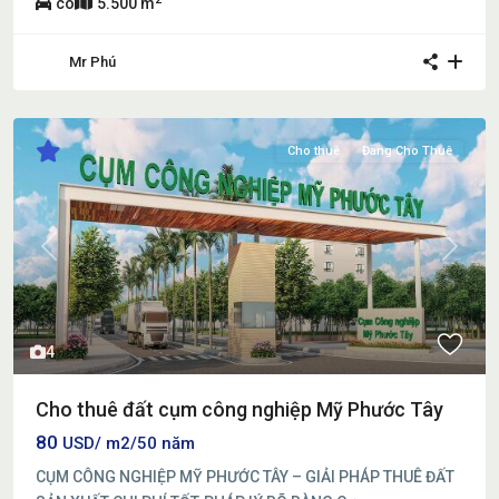
có
5.500 m
Mr Phú
Cho thuê
Đang Cho Thuê
Previous
Next
4
Cho thuê đất cụm công nghiệp Mỹ Phước Tây
80
USD/ m2/50 năm
CỤM CÔNG NGHIỆP MỸ PHƯỚC TÂY – GIẢI PHÁP THUÊ ĐẤT