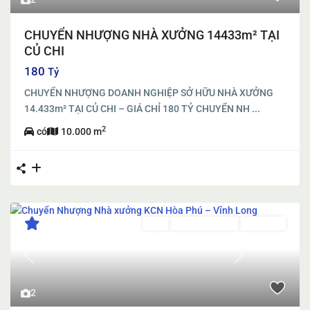
CHUYỂN NHƯỢNG NHÀ XƯỞNG 14433m² TẠI
CỦ CHI
180
Tỷ
CHUYỂN NHƯỢNG DOANH NGHIỆP SỞ HỮU NHÀ XƯỞNG
14.433m² TẠI CỦ CHI – GIÁ CHỈ 180 TỶ CHUYỂN NH
...
2
có
10.000 m
Bán
Đã Qua Sử Dụng
Đang Bán
Previous
Next
2