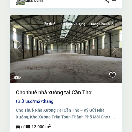
Miss Oanh
Cần thuê
Đã Qua Sử Dụng
Đang Cho Thuê
Previous
Next
5
Cho thuê nhà xưởng tại Cần Thơ
3
từ
usd/m2/tháng
Cho Thuê Nhà Xưởng Tại Cần Thơ – Ký Gửi Nhà
Xưởng, Kho Xưởng Trên Toàn Thành Phố Mới Cho t
...
2
có
12.000 m