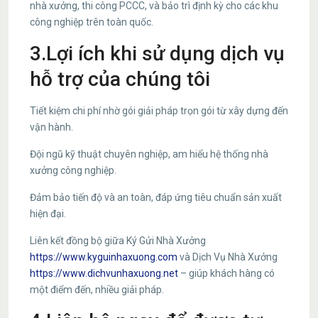
nhà xưởng, thi công PCCC, và bảo trì định kỳ cho các khu
công nghiệp trên toàn quốc.
3.Lợi ích khi sử dụng dịch vụ
hỗ trợ của chúng tôi
Tiết kiệm chi phí nhờ gói giải pháp trọn gói từ xây dựng đến
vận hành.
Đội ngũ kỹ thuật chuyên nghiệp, am hiểu hệ thống nhà
xưởng công nghiệp.
Đảm bảo tiến độ và an toàn, đáp ứng tiêu chuẩn sản xuất
hiện đại.
Liên kết đồng bộ giữa Ký Gửi Nhà Xưởng
https://www.kyguinhaxuong.com
và Dịch Vụ Nhà Xưởng
https://www.dichvunhaxuong.net
– giúp khách hàng có
một điểm đến, nhiều giải pháp.