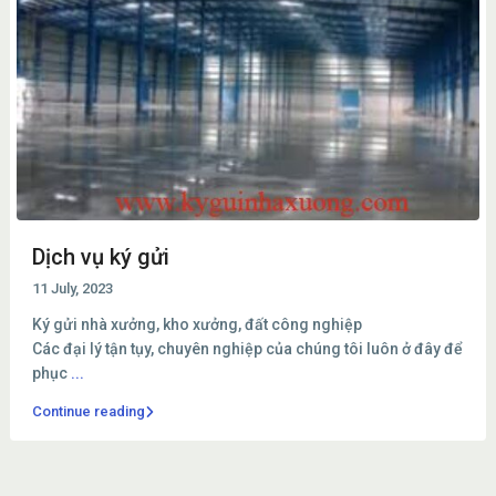
Dịch vụ ký gửi
11 July, 2023
Ký gửi nhà xưởng, kho xưởng, đất công nghiệp
Các đại lý tận tụy, chuyên nghiệp của chúng tôi luôn ở đây để
phục
...
Continue reading