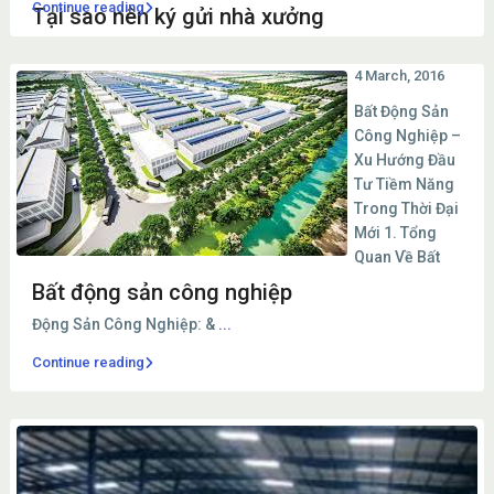
Continue reading
Tại sao nên ký gửi nhà xưởng
4 March, 2016
Bất Động Sản
Công Nghiệp –
Xu Hướng Đầu
Tư Tiềm Năng
Trong Thời Đại
Mới 1. Tổng
Quan Về Bất
Bất động sản công nghiệp
Động Sản Công Nghiệp: &
...
Continue reading