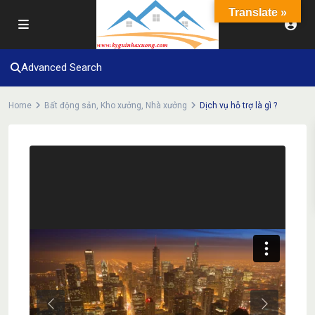
Translate »
Advanced Search
Home
Bất động sản
,
Kho xưởng
,
Nhà xưởng
Dịch vụ hỗ trợ là gì ?
Previous
Next