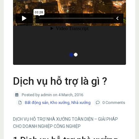
Dịch vụ hỗ trợ là gì ?
Posted by admin on 4 March, 2016
Bất động sản
,
Kho xưởng
,
Nhà xưởng
0 Comments
DỊCH VỤ HỖ TRỢ NHÀ XƯỞNG TOÀN DIỆN – GIẢI PHÁP
CHO DOANH NGHIỆP CÔNG NGHIỆP