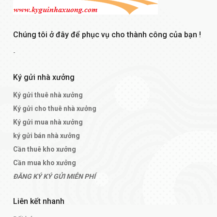
Chúng tôi ở đây để phục vụ cho thành công của bạn !
-
Ký gửi nhà xưởng
Ký gửi thuê nhà xưởng
Ký gửi cho thuê nhà xưởng
Ký gửi mua nhà xưởng
ký gửi bán nhà xưởng
Cần thuê kho xưởng
Cần mua kho xưởng
ĐĂNG KÝ KÝ GỬI MIỄN PHÍ
Liên kết nhanh