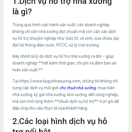
1.Dịch vụ hỗ trợ nhà xưởng
là gì?
Trong quá trình vận hành sản xuất, các doanh nghiệp
không chỉ cần nhà xưởng đạt chuẩn mà còn cần các dịch
vụ hỗ trợ chuyên nghiệp như: bảo trì, vệ sinh, sửa chữa, lắp
đặt hệ thống điện nước, PCCC, xử lý môi trường…
Đây chính là lý do dịch vụ hỗ trợ nhà xưởng ra đời – giúp
doanh nghiệp **tiết kiệm thời gian, chi phí và đảm bảo an
toàn sản xuất.**
Tại https://www.kyguinhaxuong.com, chúng tôi không chỉ
cung cấp dịch vụ môi giới
cho thuê nhà xưởng
, mua-bán
nhà xưởng, ký gửi nhà xưởng, kho xưởng, đất công nghiệp,
mà còn mở rộng thêm **chuỗi dịch vụ hỗ trợ** trọn gói để
đáp ứng nhu cầu thực tế của khách hàng.
2.Các loại hình dịch vụ hỗ
trợ nổi bật