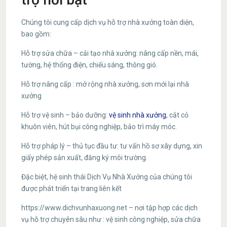
Chúng tôi cung cấp dịch vụ hỗ trợ nhà xưởng toàn diện,
bao gồm:
Hỗ trợ sửa chữa – cải tạo nhà xưởng: nâng cấp nền, mái,
tường, hệ thống điện, chiếu sáng, thông gió.
Hỗ trợ nâng cấp : mở rộng nhà xưởng, sơn mới lại nhà
xưởng
Hỗ trợ vệ sinh – bảo dưỡng:
vệ sinh nhà xưởng
, cắt cỏ
khuôn viên, hút bụi công nghiệp, bảo trì máy móc.
Hỗ trợ pháp lý – thủ tục đầu tư: tư vấn hồ sơ xây dựng, xin
giấy phép sản xuất, đăng ký môi trường.
Đặc biệt, hệ sinh thái Dịch Vụ Nhà Xưởng của chúng tôi
được phát triển tại trang liên kết
https://www.dichvunhaxuong.net – nơi tập hợp các dịch
vụ hỗ trợ chuyên sâu như : vệ sinh công nghiệp, sửa chữa