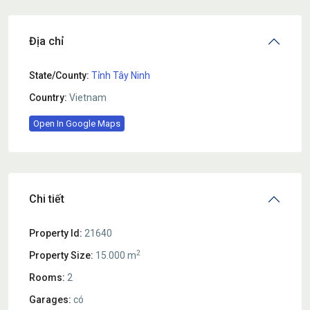
Địa chỉ
State/County:
Tỉnh Tây Ninh
Country:
Vietnam
Open In Google Maps
Chi tiết
Property Id:
21640
2
Property Size:
15.000 m
Rooms:
2
Garages:
có