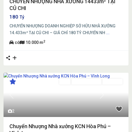
CHUYỂN NHƯỢNG NHÀ XƯỞNG 14433m² TẠI
CỦ CHI
180
Tỷ
CHUYỂN NHƯỢNG DOANH NGHIỆP SỞ HỮU NHÀ XƯỞNG
14.433m² TẠI CỦ CHI – GIÁ CHỈ 180 TỶ CHUYỂN NH
...
2
có
10.000 m
Bán
Đã Qua Sử Dụng
Đang Bán
Previous
Next
2
Chuyển Nhượng Nhà xưởng KCN Hòa Phú –