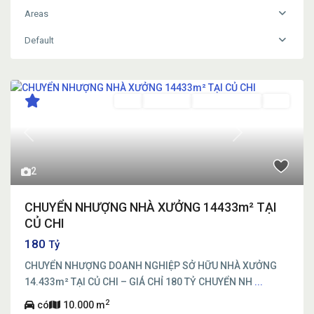
Areas
Default
Bán
Đang Bán
Đang Cho Thuê
Mới
Previous
Next
2
CHUYỂN NHƯỢNG NHÀ XƯỞNG 14433m² TẠI
CỦ CHI
180
Tỷ
CHUYỂN NHƯỢNG DOANH NGHIỆP SỞ HỮU NHÀ XƯỞNG
14.433m² TẠI CỦ CHI – GIÁ CHỈ 180 TỶ CHUYỂN NH
...
2
có
10.000 m