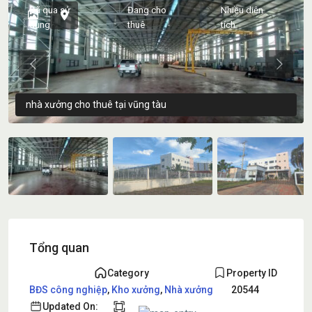
Đã qua sử
Đang cho
Nhiều diện
dụng
thuê
tích
Previous
Previou
nhà xưởng cho thuê tại vũng tàu
Tổng quan
Category
Property ID
BĐS công nghiệp
,
Kho xưởng
,
Nhà xưởng
20544
Updated On: