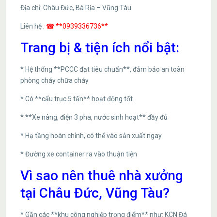
Địa chỉ: Châu Đức, Bà Rịa – Vũng Tàu
Liên hệ :
☎ **0939336736**
Trang bị & tiện ích nổi bật:
* Hệ thống **PCCC đạt tiêu chuẩn**, đảm bảo an toàn
phòng cháy chữa cháy
* Có **cẩu trục 5 tấn** hoạt động tốt
* **Xe nâng, điện 3 pha, nước sinh hoạt** đầy đủ
* Hạ tầng hoàn chỉnh, có thể vào sản xuất ngay
* Đường xe container ra vào thuận tiện
Vì sao nên thuê nhà xưởng
tại Châu Đức, Vũng Tàu?
* Gần các **khu công nghiệp trọng điểm** như: KCN Đá