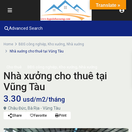
Translate »
Advanced Search
Home
BĐS công nghiệp
,
Kho xưởng
,
Nhà xưởng
Nhà xưởng cho thuê tại Vũng Tàu
,
,
Cho thuê
BĐS công nghiệp
Kho xưởng
Nhà xưởng
Nhà xưởng cho thuê tại
Vũng Tàu
3.30
usd/m2/tháng
Châu Đức, Bà Rịa - Vũng Tàu
Share
Favorite
Print