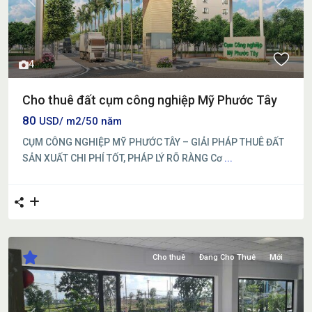
Previous
Next
4
Cho thuê đất cụm công nghiệp Mỹ Phước Tây
80
USD/ m2/50 năm
CỤM CÔNG NGHIỆP MỸ PHƯỚC TÂY – GIẢI PHÁP THUÊ ĐẤT
SẢN XUẤT CHI PHÍ TỐT, PHÁP LÝ RÕ RÀNG Cơ
...
Cho thuê
Đang Cho Thuê
Mới