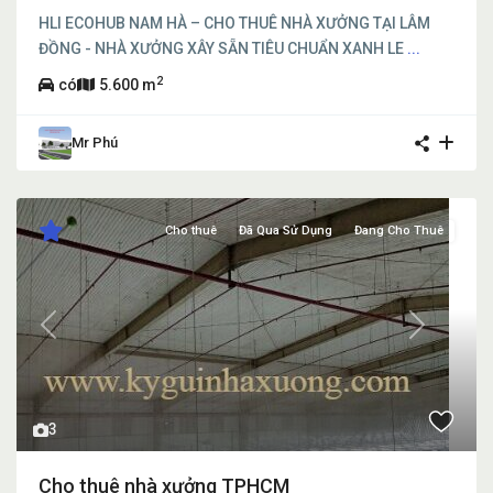
HLI ECOHUB NAM HÀ – CHO THUÊ NHÀ XƯỞNG TẠI LÂM
ĐỒNG - NHÀ XƯỞNG XÂY SẴN TIÊU CHUẨN XANH LE
...
2
có
5.600 m
Mr Phú
Cho thuê
Đã Qua Sử Dụng
Đang Cho Thuê
Previous
Next
3
Cho thuê nhà xưởng TPHCM