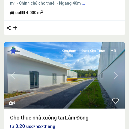
m² - Chính chủ cho thuê. - Ngang 40m
...
2
có
4.000 m
Cho thuê
Đang Cho Thuê
Mới
Previous
Next
4
Cho thuê nhà xưởng tại Lâm Đồng
3.20
từ
usd/m2/tháng