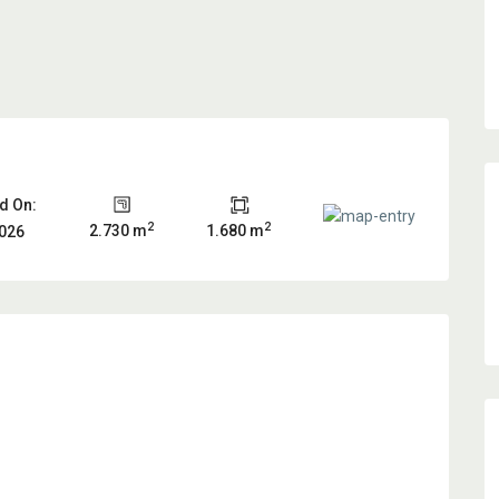
d On:
2
2
2.730 m
1.680 m
2026