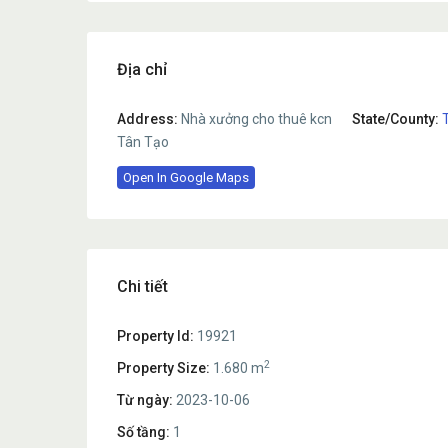
Địa chỉ
Address:
Nhà xưởng cho thuê kcn
State/County:
Tân Tạo
Open In Google Maps
Chi tiết
Property Id:
19921
2
Property Size:
1.680 m
Từ ngày:
2023-10-06
Số tầng:
1