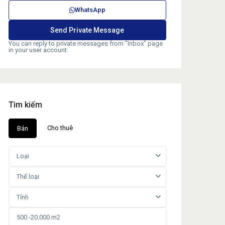
WhatsApp
You can reply to private messages from "Inbox" page
in your user account.
Tìm kiếm
Cho thuê
Bán
Loại
Thể loại
Tỉnh
 xưởng cho thuê kcn tân tạo