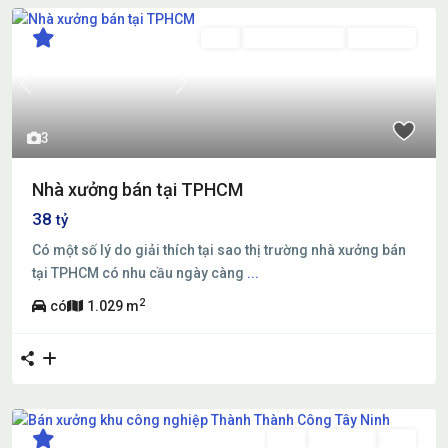
Bán
Đã Qua Sử Dụng
Đang Bán
Previous
Next
3
Nhà xưởng bán tại TPHCM
38
tỷ
Có một số lý do giải thích tại sao thị trường nhà xưởng bán
tại TPHCM có nhu cầu ngày càng
...
2
có
1.029 m
Bán
Đang Bán
Mới