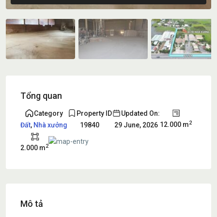
Tổng quan
Category
Property ID
Updated On:
2
12.000 m
Đất
,
Nhà xưởng
19840
29 June, 2026
2
2.000 m
Mô tả