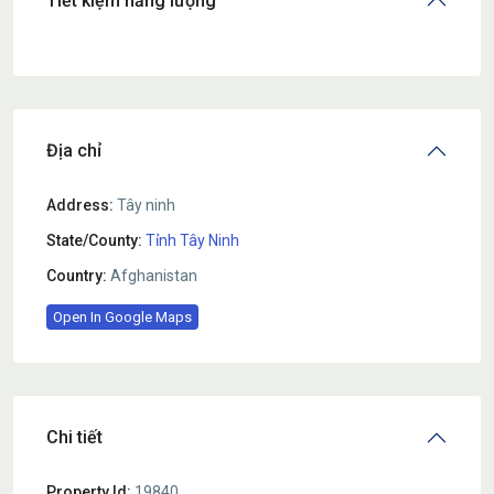
Tiết kiệm năng lượng
Địa chỉ
Address:
Tây ninh
State/County:
Tỉnh Tây Ninh
Country:
Afghanistan
Open In Google Maps
Chi tiết
Property Id:
19840