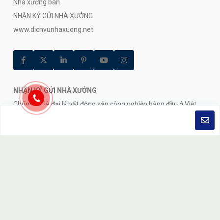
Nhà xưởng bán
NHẬN KÝ GỬI NHÀ XƯỞNG
www.dichvunhaxuong.net
NHẬN KÝ GỬI NHÀ XƯỞNG
Chúng tôi là đại lý bất động sản công nghiệp hàng đầu ở Việt
Nam.Các đại lý của chúng tôi sẳn sàng trả lời bất kỳ câu hỏi nào
24/7.
Ký gửi nhà xưởng toàn quốc
Trang chủ
Giới thiệu
Liên hệ
Điều khoản sử dụng
Chính sách bảo mật