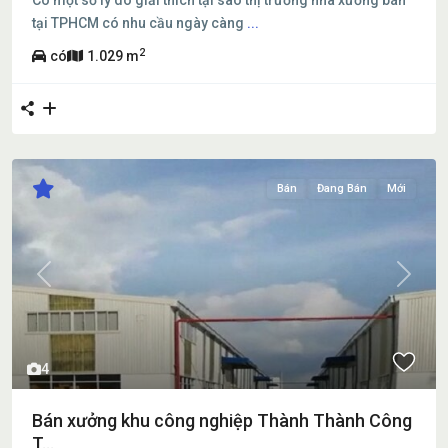
tại TPHCM có nhu cầu ngày càng
...
2
có
1.029 m
Bán
Đang Bán
Mới
Previous
Next
4
Bán xưởng khu công nghiệp Thành Thành Công
T...