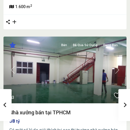
2
1.600 m
Bán
Đã Qua Sử Dụng
Đang Bán
Previous
Next
3
Nhà xưởng bán tại TPHCM
38
tỷ
Có một số lý do giải thích tại sao thị trường nhà xưởng bán