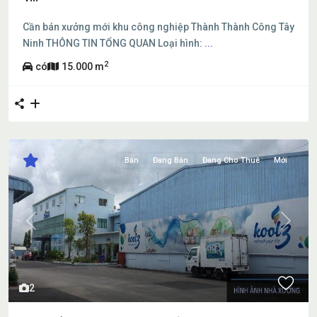
Cần bán xưởng mới khu công nghiệp Thành Thành Công Tây
Ninh THÔNG TIN TỔNG QUAN Loại hình:
...
2
có
15.000 m
Bán
Đang Bán
Đang Cho Thuê
Mới
Previous
Next
2