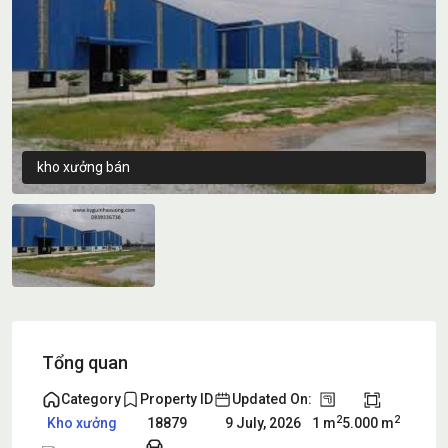
kho xưởng bán
Tổng quan
Category
Property ID
Updated On:
2
2
1 m
5.000 m
Kho xưởng
18879
9 July, 2026