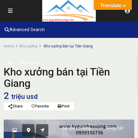
Translate »
Advanced Search
Home
Kho xưởng
Kho xưởng bán tại Tiền Giang
Bán
Kho xưởng
Kho xưởng bán tại Tiền
Giang
2
triệu usd
Share
Favorite
Print
Đã qua sử dụng
Đang bán