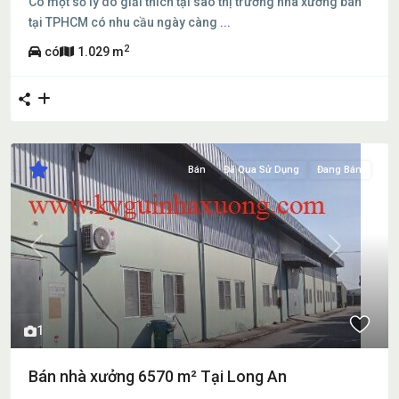
Có một số lý do giải thích tại sao thị trường nhà xưởng bán
tại TPHCM có nhu cầu ngày càng
...
2
có
1.029 m
Bán
Đã Qua Sử Dụng
Đang Bán
Previous
Next
1
Bán nhà xưởng 6570 m² Tại Long An