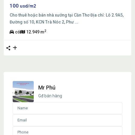
100
usd/m2
Cho thuê hoặc bán nhà xưởng tại Cần Thơ Địa chỉ: Lô 2.9A5,
Đường số 10, KCN Trà Nóc 2, Phư
...
2
có
12.949 m
Mr Phú
Gđ bán hàng