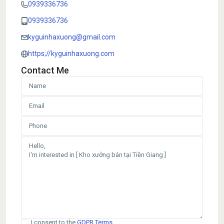
0939336736
0939336736
kyguinhaxuong@gmail.com
https;//kyguinhaxuong.com
Contact Me
I consent to the
GDPR Terms