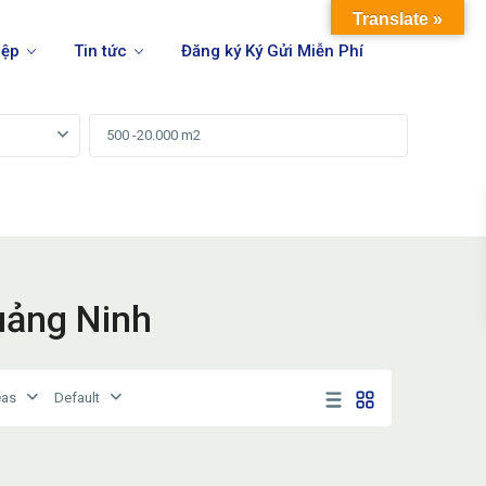
Translate »
iệp
Tin tức
Đăng ký Ký Gửi Miễn Phí
Quảng Ninh
eas
Default