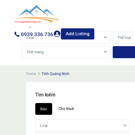
Cho thuê
Bán
Add Listing
0939.336.736
Loại
Thể loại
Tình trạng
Home
Tỉnh Quảng Ninh
Tìm kiếm
Cho thuê
Bán
Loại