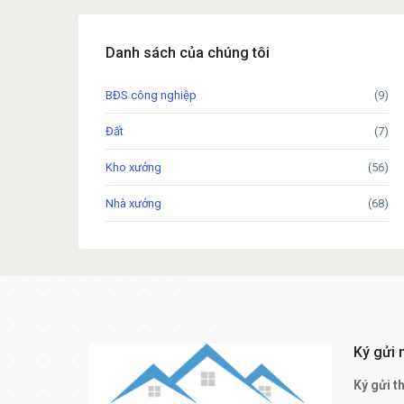
Danh sách của chúng tôi
BĐS công nghiệp
(9)
Đất
(7)
Kho xưởng
(56)
Nhà xưởng
(68)
Ký gửi 
Ký gửi t