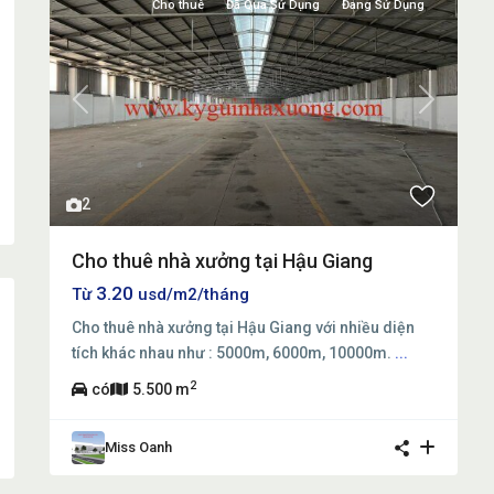
Cho thuê
Đã Qua Sử Dụng
Đang Sử Dụng
Previous
Next
2
Cho thuê nhà xưởng tại Hậu Giang
3.20
Từ
usd/m2/tháng
Cho thuê nhà xưởng tại Hậu Giang với nhiều diện
tích khác nhau như : 5000m, 6000m, 10000m.
...
2
có
5.500 m
Miss Oanh