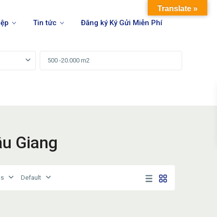
Translate »
iệp
Tin tức
Đăng ký Ký Gửi Miễn Phí
ậu Giang
as
Default