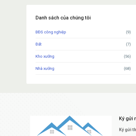
Danh sách của chúng tôi
BĐS công nghiệp
(9)
Đất
(7)
Kho xưởng
(56)
Nhà xưởng
(68)
Ký gửi 
Ký gửi t