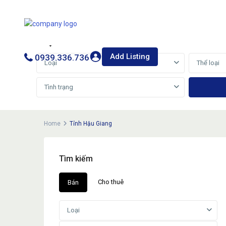
Cho thuê
Bán
Add Listing
0939.336.736
Loại
Thể loại
Tình trạng
Home
Tỉnh Hậu Giang
Tìm kiếm
Cho thuê
Bán
Loại