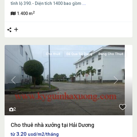
tỉnh lộ 390.- Diện tích 1400 bao gồm
...
2
1.400 m
Cho thuê
Đã Qua Sử Dụng
Đang Cho Thuê
Previous
Next
2
Cho thuê nhà xưởng tại Hải Dương
3.20
từ
usd/m2/tháng