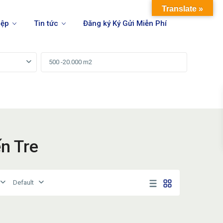
Translate »
iệp
Tin tức
Đăng ký Ký Gửi Miễn Phí
ến Tre
Default