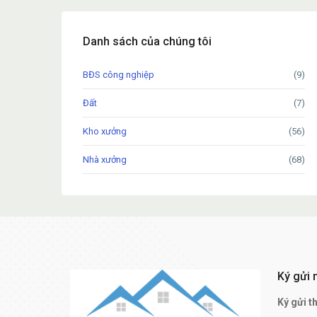
Danh sách của chúng tôi
BĐS công nghiệp
(9)
Đất
(7)
Kho xưởng
(56)
Nhà xưởng
(68)
Ký gửi 
Ký gửi t