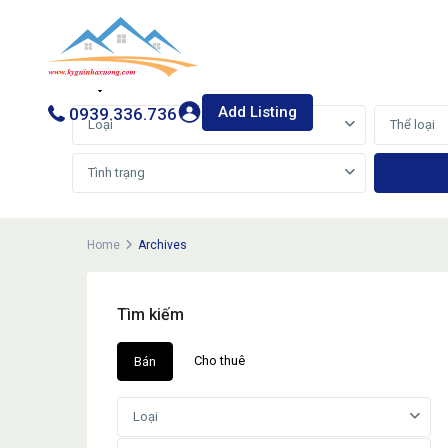
Cho thuê
Bán
Add Listing
0939.336.736
Loại
Thể loại
Tình trạng
Home
Archives
Tìm kiếm
Cho thuê
Bán
Loại