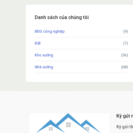
Danh sách của chúng tôi
BĐS công nghiệp
(9)
Đất
(7)
Kho xưởng
(56)
Nhà xưởng
(68)
Ký gửi 
Ký gửi t