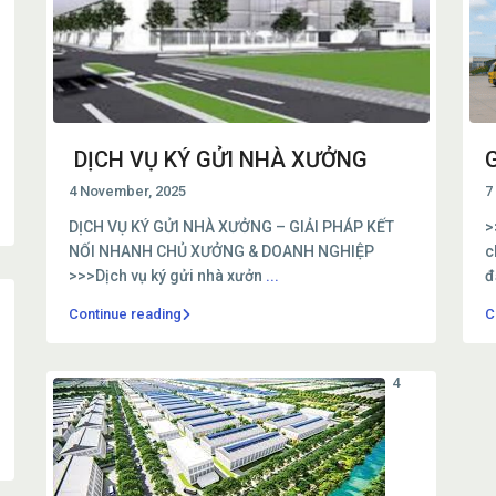
DỊCH VỤ KÝ GỬI NHÀ XƯỞNG
G
4 November, 2025
7
DỊCH VỤ KÝ GỬI NHÀ XƯỞNG – GIẢI PHÁP KẾT
>
NỐI NHANH CHỦ XƯỞNG & DOANH NGHIỆP
c
>>>Dịch vụ ký gửi nhà xưởn
...
đ
Continue reading
C
4