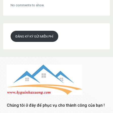
No comments to show.
ĐĂNG KÝ KÝ GỬI MIỄN PHÍ
Chúng tôi ở đây để phục vụ cho thành công của bạn !