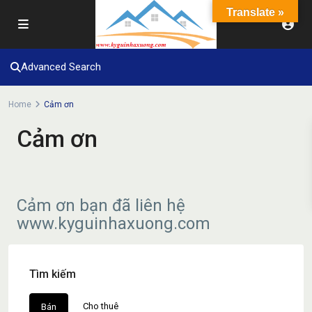
Translate »
Advanced Search
Home
Cảm ơn
Cảm ơn
Cảm ơn bạn đã liên hệ
www.kyguinhaxuong.com
Tìm kiếm
Cho thuê
Bán