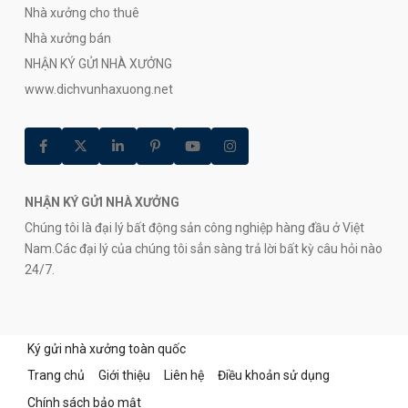
Nhà xưởng cho thuê
Nhà xưởng bán
NHẬN KÝ GỬI NHÀ XƯỞNG
www.dichvunhaxuong.net
NHẬN KÝ GỬI NHÀ XƯỞNG
Chúng tôi là đại lý bất động sản công nghiệp hàng đầu ở Việt
Nam.Các đại lý của chúng tôi sẳn sàng trả lời bất kỳ câu hỏi nào
24/7.
Ký gửi nhà xưởng toàn quốc
Trang chủ
Giới thiệu
Liên hệ
Điều khoản sử dụng
Chính sách bảo mật