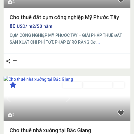
4
Cho thuê đất cụm công nghiệp Mỹ Phước Tây
80
USD/ m2/50 năm
CỤM CÔNG NGHIỆP MỸ PHƯỚC TÂY – GIẢI PHÁP THUÊ ĐẤT
SẢN XUẤT CHI PHÍ TỐT, PHÁP LÝ RÕ RÀNG Cơ
...
Cho thuê
Đang Cho Thuê
Mới
Previous
Next
2
Cho thuê nhà xưởng tại Bắc Giang