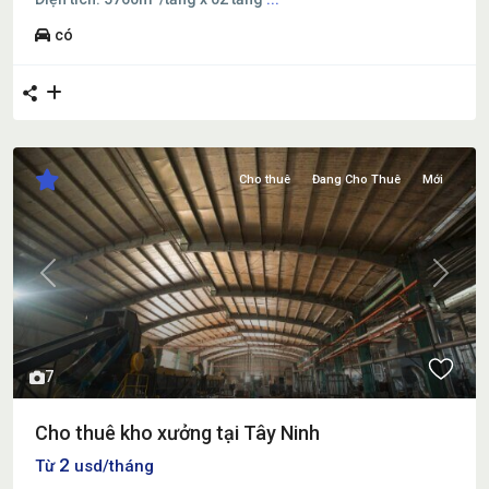
có
Cho thuê
Đang Cho Thuê
Mới
Previous
Next
7
Cho thuê kho xưởng tại Tây Ninh
2
Từ
usd/tháng