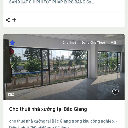
SẢN XUẤT CHI PHÍ TỐT, PHÁP LÝ RÕ RÀNG Cơ
...
Cho thuê
Đang Cho Thuê
Mới
Previous
Next
2
Cho thuê nhà xưởng tại Bắc Giang
cho thuê nhà xưởng tại Bắc Giang trong khu công nghiệp. -
Diện tích: 5760m²/tầng x 02 tầng
...