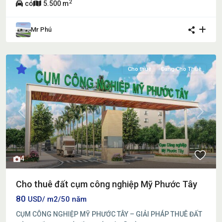
2
có
5.500 m
Mr Phú
Cho thuê
Đang Cho Thuê
Previous
Next
4
Cho thuê đất cụm công nghiệp Mỹ Phước Tây
80
USD/ m2/50 năm
CỤM CÔNG NGHIỆP MỸ PHƯỚC TÂY – GIẢI PHÁP THUÊ ĐẤT