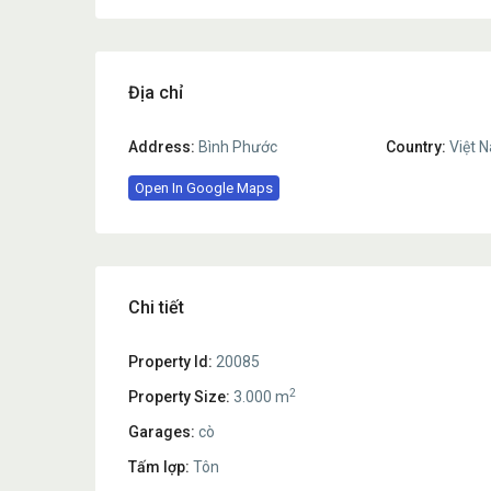
Địa chỉ
Address:
Bình Phước
Country:
Việt 
Open In Google Maps
Chi tiết
Property Id:
20085
2
Property Size:
3.000 m
Garages:
cò
Tấm lợp:
Tôn