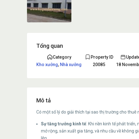
Tổng quan
Category
Property ID
Updat
Kho xưởng
,
Nhà xưởng
20085
18 Novembe
Mô tả
Có một số lý do giải thích tại sao thị trường cho thu
Sự tăng trưởng kinh tế
: Khi nền kinh tế phát triể
mở rộng, sản xuất gia tăng, và nhu cầu về không g
lên.